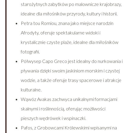
starożytnych zabytków po malownicze krajobrazy,
idealne dla miłośników przyrody, kultury i historii.
Petra tou Romiou, znana jako miejsce narodzin
Afrodyty, oferuje spektakularne widoki i
krystalicznie czyste plaże, idealne dla miłośników
fotografii.
Półwysep Capo Greco jest idealny do nurkowania i
pływania dzięki swoim jaskiniom morskim i czystej
wodzie, a także oferuje trasy spacerowe i atrakcje
kulturalne.
Wąwóz Avakas zachwyca unikalnymi formacjami
skalnymi i roślinnością, oferując możliwości
pieszych wędrówek i wspinaczki.
Pafos, z Grobowcami Królewskimi wpisanymi na