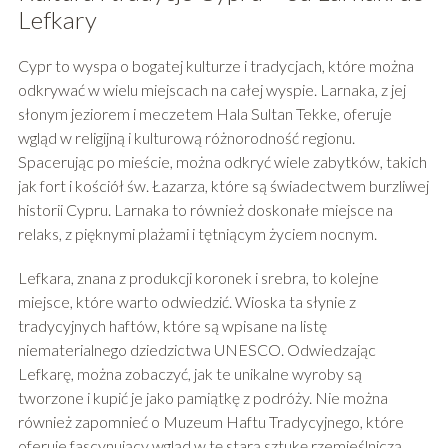
Lefkary
Cypr to wyspa o bogatej kulturze i tradycjach, które można
odkrywać w wielu miejscach na całej wyspie. Larnaka, z jej
słonym jeziorem i meczetem Hala Sultan Tekke, oferuje
wgląd w religijną i kulturową różnorodność regionu.
Spacerując po mieście, można odkryć wiele zabytków, takich
jak fort i kościół św. Łazarza, które są świadectwem burzliwej
historii Cypru. Larnaka to również doskonałe miejsce na
relaks, z pięknymi plażami i tętniącym życiem nocnym.
Lefkara, znana z produkcji koronek i srebra, to kolejne
miejsce, które warto odwiedzić. Wioska ta słynie z
tradycyjnych haftów, które są wpisane na listę
niematerialnego dziedzictwa UNESCO. Odwiedzając
Lefkarę, można zobaczyć, jak te unikalne wyroby są
tworzone i kupić je jako pamiątkę z podróży. Nie można
również zapomnieć o Muzeum Haftu Tradycyjnego, które
oferuje fascynujący wgląd w tę starą sztukę rzemieślniczą.