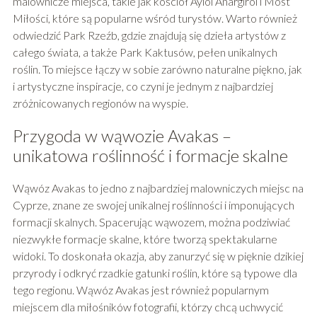
malownicze miejsca, takie jak kościół Ayioi Anargiroi i Most
Miłości, które są popularne wśród turystów. Warto również
odwiedzić Park Rzeźb, gdzie znajdują się dzieła artystów z
całego świata, a także Park Kaktusów, pełen unikalnych
roślin. To miejsce łączy w sobie zarówno naturalne piękno, jak
i artystyczne inspiracje, co czyni je jednym z najbardziej
zróżnicowanych regionów na wyspie.
Przygoda w wąwozie Avakas –
unikatowa roślinność i formacje skalne
Wąwóz Avakas to jedno z najbardziej malowniczych miejsc na
Cyprze, znane ze swojej unikalnej roślinności i imponujących
formacji skalnych. Spacerując wąwozem, można podziwiać
niezwykłe formacje skalne, które tworzą spektakularne
widoki. To doskonała okazja, aby zanurzyć się w pięknie dzikiej
przyrody i odkryć rzadkie gatunki roślin, które są typowe dla
tego regionu. Wąwóz Avakas jest również popularnym
miejscem dla miłośników fotografii, którzy chcą uchwycić