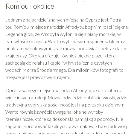
Romiou i okolice
Jednym z najbardziej znanych miejsc na Cyprze jest Petra
tou Romiou, miejsce narodzin Afrodyty, bogini miłości i piękna.
Legenda głosi, że Afrodyta wyłoniła się z piany morskiej w
tym właśnie miejscu. Warto wybrać się na spacer szlakiem z
punktami widokowymi, skąd można podziwiać spektakularne
krajobrazy. Okolica oferuje również piękne plaże, które
zachęcają do relaksu i kąpieli w krystalicznie czystych
wodach Morza Śródziemnego. Dla miłośników fotografii to
miejsce jest prawdziwym rajem.
Oprócz samego miejsca narodzin Afrodyty, okolice oferują
wiele innych atrakcji. Można odwiedzić pobliskie wioski, gdzie
tradycyjna cypryjska gościnność jest na porządku dziennym.
Warto również zwrócić uwagę na lokalne wyroby
rzemieślnicze, które są doskonałą pamiątką z podróży. Nie
zapomnij spróbować lokalnych przysmaków, które zadowolą
nawet najbardziej wymagające podniebienia. Region ten jest