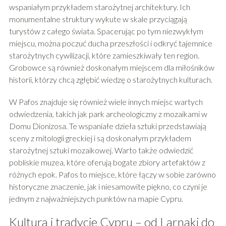
wspaniałym przykładem starożytnej architektury. Ich
monumentalne struktury wykute w skale przyciągają
turystów z całego świata. Spacerując po tym niezwykłym
miejscu, można poczuć ducha przeszłości i odkryć tajemnice
starożytnych cywilizacji, które zamieszkiwały ten region.
Grobowce są również doskonałym miejscem dla miłośników
historii, którzy chcą zgłębić wiedzę o starożytnych kulturach.
W Pafos znajduje się również wiele innych miejsc wartych
odwiedzenia, takich jak park archeologiczny z mozaikami w
Domu Dionizosa. Te wspaniałe dzieła sztuki przedstawiają
sceny z mitologii greckiej i są doskonałym przykładem
starożytnej sztuki mozaikowej. Warto także odwiedzić
pobliskie muzea, które oferują bogate zbiory artefaktów z
różnych epok. Pafos to miejsce, które łączy w sobie zarówno
historyczne znaczenie, jak i niesamowite piękno, co czyni je
jednym z najważniejszych punktów na mapie Cypru.
Kultura i tradycje Cypru – od Larnaki do