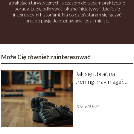
atrakcjach turystycznych, a czasem dorzucam praktyczne
porady. Lubię odkrywać lokalne inicjatywy i dzielić się
inspirującymi historiami. Na co dzień staram się łączyć
pracę z pasją do poznawania ludzi i miejsc.
Może Cię również zainteresować
Jak się ubrać na
trening krav maga?
Praktyczne
wskazówki dla
początkujących
2025-10-24