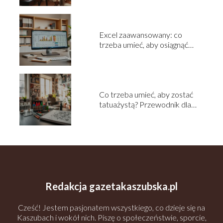
Excel zaawansowany: co
trzeba umieć, aby osiągnąć
sukces?
Co trzeba umieć, aby zostać
tatuażystą? Przewodnik dla
początkujących
Redakcja gazetakaszubska.pl
Cześć! Jestem pasjonatem wszystkiego, co dzieje się na
Kaszubach i wokół nich. Piszę o społeczeństwie, sporcie,