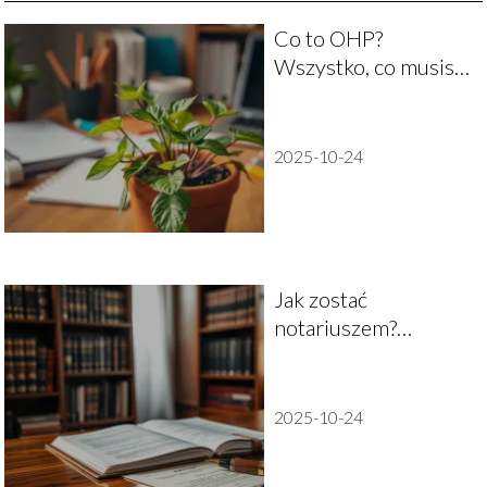
Co to OHP?
Wszystko, co musisz
wiedzieć!
2025-10-24
Jak zostać
notariuszem?
Przewodnik krok po
kroku
2025-10-24