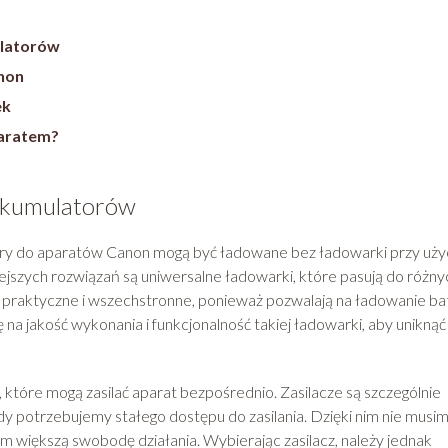
ulatorów
non
ek
paratem?
akumulatorów
ry do aparatów Canon mogą być ładowane bez ładowarki przy uży
jszych rozwiązań są uniwersalne ładowarki, które pasują do różny
 praktyczne i wszechstronne, ponieważ pozwalają na ładowanie bat
na jakość wykonania i funkcjonalność takiej ładowarki, aby uniknąć
 które mogą zasilać aparat bezpośrednio. Zasilacze są szczególnie
edy potrzebujemy stałego dostępu do zasilania. Dzięki nim nie musi
am większą swobodę działania. Wybierając zasilacz, należy jednak