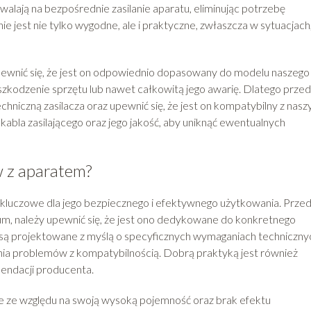
alają na bezpośrednie zasilanie aparatu, eliminując potrzebę
 jest nie tylko wygodne, ale i praktyczne, zwłaszcza w sytuacjach
upewnić się, że jest on odpowiednio dopasowany do modelu naszego
kodzenie sprzętu lub nawet całkowitą jego awarię. Dlatego przed
hniczną zasilacza oraz upewnić się, że jest on kompatybilny z nas
abla zasilającego oraz jego jakość, aby uniknąć ewentualnych
w z aparatem?
kluczowe dla jego bezpiecznego i efektywnego użytkowania. Prze
m, należy upewnić się, że jest ono dedykowane do konkretnego
 są projektowane z myślą o specyficznych wymaganiach techniczny
enia problemów z kompatybilnością. Dobrą praktyką jest również
endacji producenta.
e ze względu na swoją wysoką pojemność oraz brak efektu