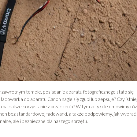
 w zawrotnym tempie, posiadanie aparatu fotograficznego stało się
ładowarka do aparatu Canon nagle się zgubi lub zepsuje? Czy istnie
 na dalsze korzystanie z urządzenia? W tym artykule omówimy ró
non bez standardowej ładowarki, a także podpowiemy, jak wybrać
alne, ale i bezpieczne dla naszego sprzętu.