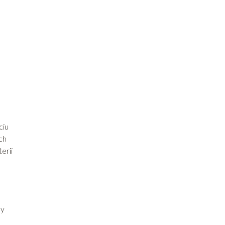
ciu
ch
erii
my