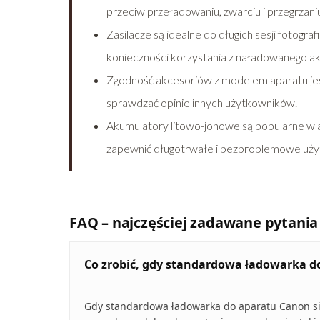
przeciw przeładowaniu, zwarciu i przegrzani
Zasilacze są idealne do długich sesji fotogra
konieczności korzystania z naładowanego a
Zgodność akcesoriów z modelem aparatu jes
sprawdzać opinie innych użytkowników.
Akumulatory litowo-jonowe są popularne w a
zapewnić długotrwałe i bezproblemowe uży
FAQ – najczęściej zadawane pytania
Co zrobić, gdy standardowa ładowarka do
Gdy standardowa ładowarka do aparatu Canon się