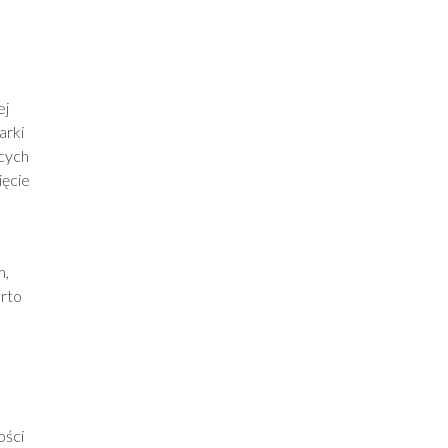
ej
arki
cych
ięcie
m,
arto
ości