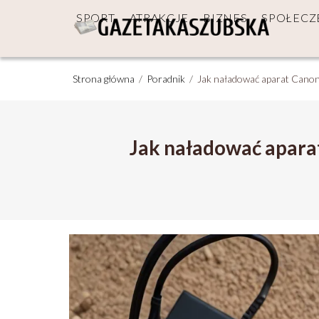
SPORT
ATRAKCJE
BIZNES
SPOŁEC
Strona główna
/
Poradnik
/
Jak naładować aparat Canon
Jak naładować apara