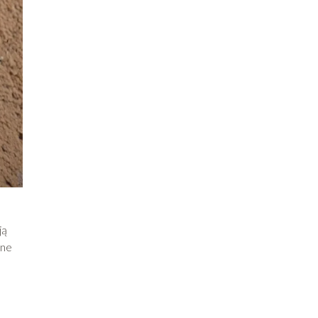
ją
żne