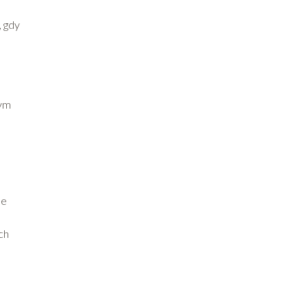
, gdy
zym
de
ch