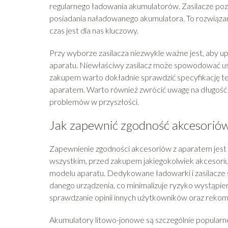
regularnego ładowania akumulatorów. Zasilacze pozw
posiadania naładowanego akumulatora. To rozwiązanie
czas jest dla nas kluczowy.
Przy wyborze zasilacza niezwykle ważne jest, aby 
aparatu. Niewłaściwy zasilacz może spowodować usz
zakupem warto dokładnie sprawdzić specyfikację tec
aparatem. Warto również zwrócić uwagę na długość k
problemów w przyszłości.
Jak zapewnić zgodność akcesorió
Zapewnienie zgodności akcesoriów z aparatem jest 
wszystkim, przed zakupem jakiegokolwiek akcesoriu
modelu aparatu. Dedykowane ładowarki i zasilacze
danego urządzenia, co minimalizuje ryzyko wystąpi
sprawdzanie opinii innych użytkowników oraz rekom
Akumulatory litowo-jonowe są szczególnie popularn