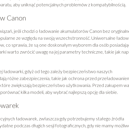
paratu, aby uniknąć potencjalnych problemów z kompatybilnością.
tów Canon
wiązań, jeśli chodzi o ładowanie akumulatorów Canon bez oryginaln
popularne ze względu na swoją wszechstronność. Uniwersalne ładow
w, co sprawia, że są one doskonałym wyborem dla osób posiadają
ki warto zwrócić uwagę na jej parametry techniczne, takie jak nap
j ładowarki, gdyż od tego zależy bezpieczeństwo naszych
ają różne zabezpieczenia, takie jak ochrona przed przeładowanie
 które zwiększają bezpieczeństwo użytkowania. Przed zakupem w
orównać kilka modeli, aby wybrać najlepszą opcję dla siebie.
dowarek
ycyjnych ładowarek, zwłaszcza gdy potrzebujemy stałego źródła
zydatne podczas długich sesji fotograficznych, gdy nie mamy możliw