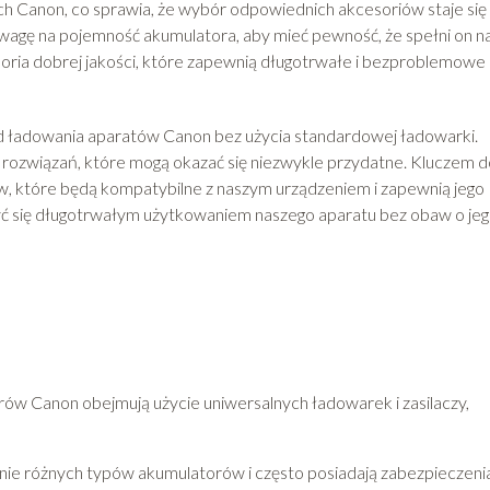
h Canon, co sprawia, że wybór odpowiednich akcesoriów staje się
uwagę na pojemność akumulatora, aby mieć pewność, że spełni on n
ria dobrej jakości, które zapewnią długotrwałe i bezproblemowe
d ładowania aparatów Canon bez użycia standardowej ładowarki.
 z rozwiązań, które mogą okazać się niezwykle przydatne. Kluczem 
, które będą kompatybilne z naszym urządzeniem i zapewnią jego
yć się długotrwałym użytkowaniem naszego aparatu bez obaw o je
w Canon obejmują użycie uniwersalnych ładowarek i zasilaczy,
nie różnych typów akumulatorów i często posiadają zabezpieczeni