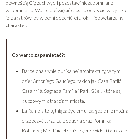
pewnością Cię zachwyci i pozostawi niezapomniane
wspomnienia. Warto poświęcić czas na odkrycie wszystkich
jej zakątków, by w pełni docenić jej urok i niepowtarzalny
charakter.
Co warto zapamietać?:
Barcelona słynie z unikalnej architektury, w tym
dzieł Antoniego Gaudíego, takich jak Casa Batlló,
Casa Milà, Sagrada Família i Park Güell, które są
kluczowymi atrakcjami miasta.
La Rambla to tętniąca życiem ulica, gdzie nie można
przeoczyć targu La Boqueria oraz Pomnika
Kolumba; Montjuïc oferuje piękne widoki i atrakcje,