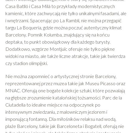
Casa Batlló i Casa Milà to przykłady modernistycznych
kamienic, które zachwycają nie tylko unikalnymi fasadami, ale
i wnętrzami. Spacerując po La Rambli, nie można przegapić
targu La Boqueria, gdzie można poczuć autentyczny klimat
Barcelony. Pomnik Kolumba, znajdujący się na końcu
deptaka, to punkt obowiązkowy dla każdego turysty.
Dodatkowo, wzgórze Montjuïc oferuje nie tylko piękne
widoki na miasto, ale także liczne atrakcje, takie jak twierdza
czy stadion olimpijski.
Nie można zapomnieć o artystycznej stronie Barcelony,
reprezentowanej przez muzea takie jak Museu Picasso oraz
MNAC. Oferują one bogate kolekcje sztuki, które pozwalają
na głębsze zrozumienie katalońskiej tożsamości. Parc de la
Ciutadella to idealne miejsce na odpoczynek po
intensywnym zwiedzaniu, z malowniczym jeziorem i
imponującą fontanną. Dla miłośników relaksu nad wodą,
plaże Barcelony, takie jak Barceloneta i Bogatell, oferują nie