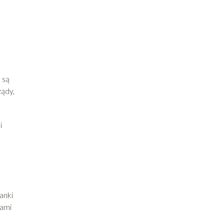
 są
ądy,
i
anki
iami