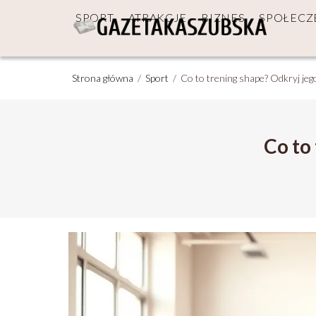
SPORT
ATRAKCJE
BIZNES
SPOŁEC
Strona główna
/
Sport
/
Co to trening shape? Odkryj jego
Co to