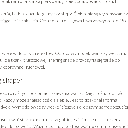
 jak ramiona, klatka piersiowa, grzbiet, uda, pośladki i brzuch.
oria, takie jak hantle, gumy czy stepy. Ćwiczenia są wykonywane 
zciąganie i relaksacja. Cała sesja treningowa trwa zazwyczaj od 45 
si wiele widocznych efektów. Oprócz wymodelowania sylwetki, mo
kcję tkanki tłuszczowej. Trening shape przyczynia się także do
y koordynacji ruchowej.
g shape?
ieku i o różnych poziomach zaawansowania. Dzięki różnorodności
, każdy może znaleźć coś dla siebie. Jest to doskonała forma
ndycję, wymodelować sylwetkę i cieszyć się lepszym samopoczucie
tować się z lekarzem, szczególnie jeśli cierpisz na schorzenia
kłe dolegliwości. Ważne jest, aby dostosować poziom intensywnoś