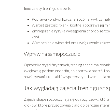
Inne zalety treningu shape to:
Poprawa kondycji fizycznej i ogólnej wytrzymał
Wzrost gęstości tkanki kostnej i poprawa jej mine
Zmniejszenie ryzyka wystąpienia chorób serco
krwi.
Wzmocnienie więzadeł oraz zwiększenie zakresu
Wpływ na samopoczucie
Oprócz korzyści fizycznych, trening shape ma równi
zwiększają poziom endorfin, co poprawia nastrój i r
nawiązywaniu kontaktów społecznych i wzmacnia mo
Jak wyglądają zajęcia treningu sha
Zajęcia shape rozpoczynają się od rozgrzewki, któr
kroków, które przygotowują ciało do bardziej inte