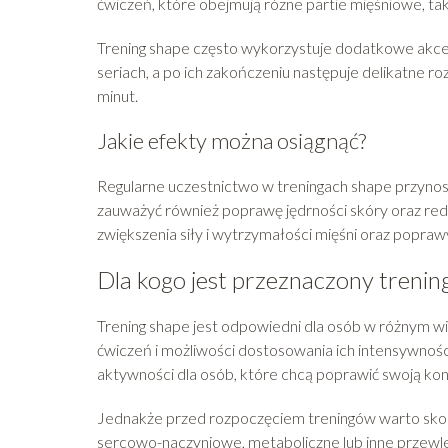
ćwiczeń, które obejmują różne partie mięśniowe, takie
Trening shape często wykorzystuje dodatkowe akces
seriach, a po ich zakończeniu następuje delikatne ro
minut.
Jakie efekty można osiągnąć?
Regularne uczestnictwo w treningach shape przyno
zauważyć również poprawę jędrności skóry oraz redu
zwiększenia siły i wytrzymałości mięśni oraz popraw
Dla kogo jest przeznaczony trenin
Trening shape jest odpowiedni dla osób w różnym w
ćwiczeń i możliwości dostosowania ich intensywności
aktywności dla osób, które chcą poprawić swoją ko
Jednakże przed rozpoczęciem treningów warto skonsul
sercowo-naczyniowe, metaboliczne lub inne przewle