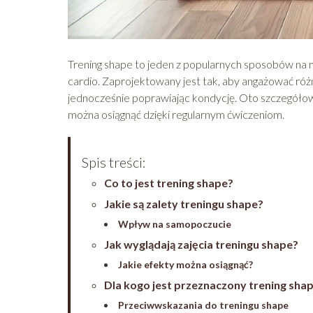
Trening shape to jeden z popularnych sposobów na m
cardio. Zaprojektowany jest tak, aby angażować różn
jednocześnie poprawiając kondycję. Oto szczegółowy
można osiągnąć dzięki regularnym ćwiczeniom.
Spis treści:
Co to jest trening shape?
Jakie są zalety treningu shape?
Wpływ na samopoczucie
Jak wyglądają zajęcia treningu shape?
Jakie efekty można osiągnąć?
Dla kogo jest przeznaczony trening sha
Przeciwwskazania do treningu shape