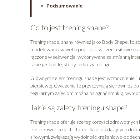
Podsumowanie
Co to jest trening shape?
Trening shape, znany również jako Body Shape, to zo
modelowaniu sylwetki poprzez ćwiczenia siłowe i car
łączone w sekwencje, wykonywane ze zmienną inten
takie jak hantle, stepy, piłki czy tubingi.
Głównym celem treningu shape jest wzmocnienie i uję
piersiowej. Ćwiczenia te przyczyniają się również do 
regularnym zajęciom można osiągnąć smukłą, wymod
Jakie są zalety treningu shape?
Trening shape oferuje szereg korzyści zdrowotnych 
tłuszczowej, co jest istotne dla osób dążących do u
siłowymi, zwiększają wydolność krążeniowo-oddech