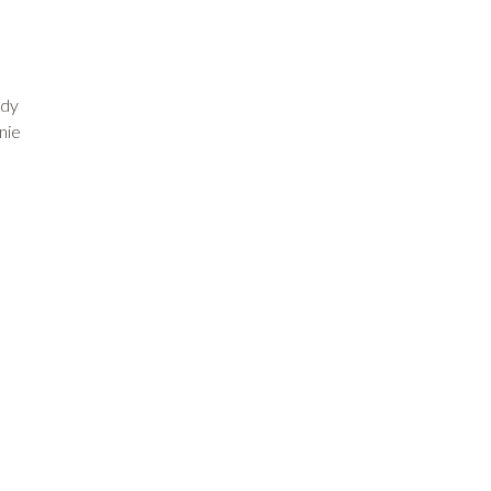
żdy
nie