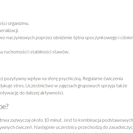
ości organizmu.
ralizacji.
wo-naczyniowych poprzez obniżenie tętna spoczynkowego i ciśnien
 ruchomości i stabilności stawów.
eż pozytywny wpływ na sferę psychiczną. Regularne ćwiczenia
edukuje stres. Uczestnictwo w zajęciach grupowych sprzyja także
tywację do dalszej aktywności.
pe?
a trwa zazwyczaj około 10 minut. Jest to kombinacja podstawowyc
nsywnych ćwiczeń. Następnie uczestnicy przechodzą do zasadniczy