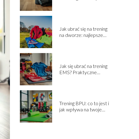
wskazówki dla
początkujących
Jak ubrać się na trening
na dworze: najlepsze
porady dla aktywnych
Jak się ubrać na trening
EMS? Praktyczne
porady dla
początkujących
Trening BPU: co to jest i
jak wpływa na twoje
wyniki?