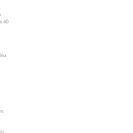
w
do 60
żna
m.
ci