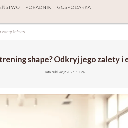
ZEŃSTWO
PORADNIK
GOSPODARKA
 zalety i efekty
 trening shape? Odkryj jego zalety i 
Data publikacji: 2025-10-24