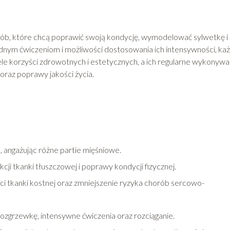
sób, które chcą poprawić swoją kondycję, wymodelować sylwetkę i
dnym ćwiczeniom i możliwości dostosowania ich intensywności, ka
iele korzyści zdrowotnych i estetycznych, a ich regularne wykonywa
oraz poprawy jakości życia.
o, angażując różne partie mięśniowe.
cji tkanki tłuszczowej i poprawy kondycji fizycznej.
i tkanki kostnej oraz zmniejszenie ryzyka chorób sercowo-
 rozgrzewkę, intensywne ćwiczenia oraz rozciąganie.