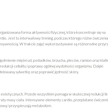
rganizowana forma aktywności fizycznej, która koncentruje się na
dio. Jest to interwałowy trening, podczas którego różne ćwiczenia
sywnością. W trakcie zajęć wykorzystywane są różnorodne przyrz
drnienie mięśni ud, pośladków, brzucha, pleców, ramion oraz klatk
redukcji cellulitu i poprawy ogólnej wydolności organizmu. Dzięki
elowaną sylwetkę oraz poprawić jędrność skóry.
i estetycznych. Przede wszystkim pomaga w skutecznej redukcji tk
traty masy ciała. Intensywne elementy cardio, przeplatane ćwiczen
ową i przyspieszają metabolizm.